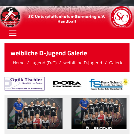
Home
weibliche D-Jugend Galerie
Trainings- & Spielbetrieb
Home
Jugend (D-G)
weibliche D-Jugend
Galerie
Senioren
Jugend (A-C)
Jugend (D-G)
Sponsoren
Abteilung
Förderverein