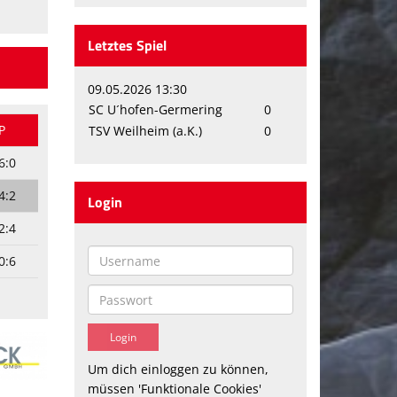
Letztes Spiel
09.05.2026 13:30
SC U´hofen-Germering
0
P
TSV Weilheim (a.K.)
0
6:0
4:2
Login
2:4
0:6
Um dich einloggen zu können,
müssen 'Funktionale Cookies'