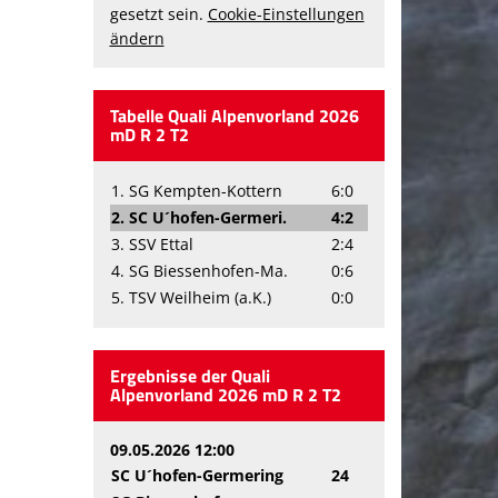
gesetzt sein.
Cookie-Einstellungen
ändern
Tabelle Quali Alpenvorland 2026
mD R 2 T2
1. SG Kempten-Kottern
6:0
2. SC U´hofen-Germeri.
4:2
3. SSV Ettal
2:4
4. SG Biessenhofen-Ma.
0:6
5. TSV Weilheim (a.K.)
0:0
Ergebnisse der Quali
Alpenvorland 2026 mD R 2 T2
09.05.2026 12:00
SC U´hofen-Germering
24