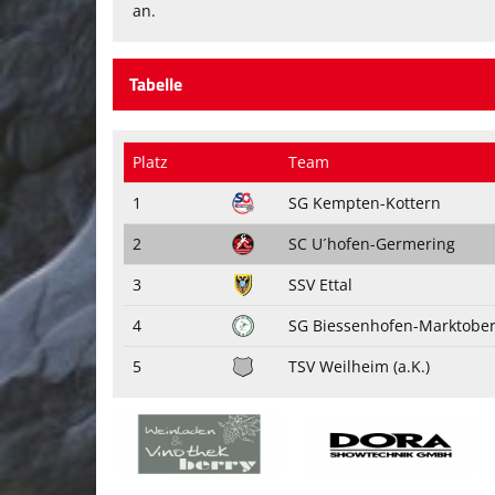
an.
Tabelle
Platz
Team
1
SG Kempten-Kottern
2
SC U´hofen-Germering
3
SSV Ettal
4
SG Biessenhofen-Marktoberd
5
TSV Weilheim (a.K.)