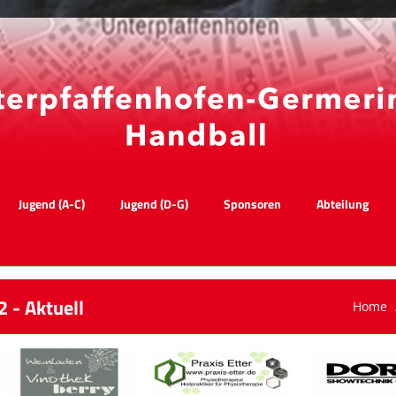
Jugend (A-C)
Jugend (D-G)
Sponsoren
Abteilung
 - Aktuell
Home