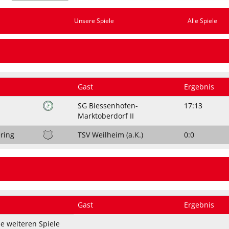
Unsere Spiele
Alle Spiele
Gast
Ergebnis
SG Biessenhofen-
17:13
Marktoberdorf II
ring
TSV Weilheim (a.K.)
0:0
Gast
Ergebnis
e weiteren Spiele