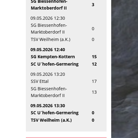
SG Biessenhofen-
3
Marktoberdorf II
09.05.2026 12:30
SG Biessenhofen-
0
Marktoberdorf II
TSV Weilheim (a.K.)
0
09.05.2026 12:40
SG Kempten-Kottern
15
SC U´hofen-Germering
12
09.05.2026 13:20
SSV Ettal
17
SG Biessenhofen-
13
Marktoberdorf II
09.05.2026 13:30
SC U´hofen-Germering
0
TSV Weilheim (a.K.)
0