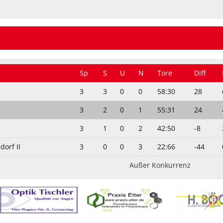
Sp
S
U
N
Tore
Diff
3
3
0
0
58:30
28
3
2
0
1
55:31
24
3
1
0
2
42:50
-8
orf II
3
0
0
3
22:66
-44
Außer Konkurrenz